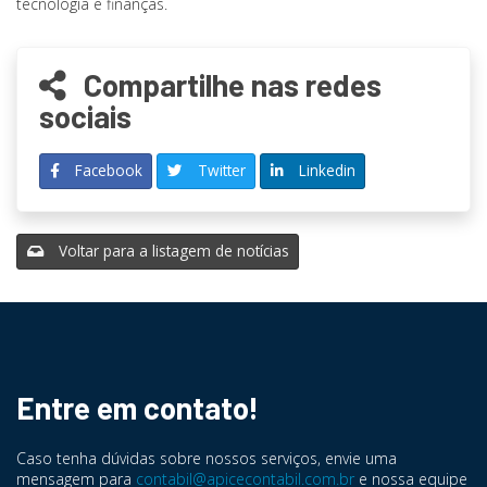
tecnologia e finanças.
Compartilhe nas redes
sociais
Facebook
Twitter
Linkedin
Voltar para a listagem de notícias
Entre em contato!
Caso tenha dúvidas sobre nossos serviços, envie uma
mensagem para
contabil@apicecontabil.com.br
e nossa equipe